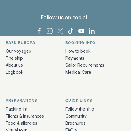
Follow us on social
Bark Europa on Facebook
Bark Europa on Instagram
Bark Europa on X
Bark Europa on TikTok
Bark Europa on YouT
Bark Europa on L
BARK EUROPA
BOOKING INFO
Quick links and contact information
Our voyages
How to book
The ship
Payments
About us
Sailor Requirements
Logbook
Medical Care
PREPARATIONS
QUICK LINKS
Packing list
Follow the ship
Flights & Insurances
Community
Food & allergies
Brochures
Virtual tour
FAQ's