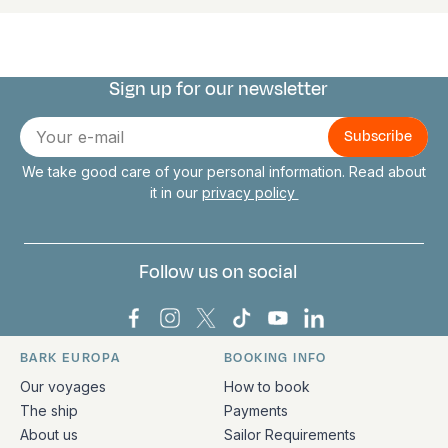
Sign up for our newsletter
Connect with us
E-
mail
We take good care of your personal information. Read about
it in our
privacy policy
Follow us on social
Bark Europa on Facebook
Bark Europa on Instagram
Bark Europa on X
Bark Europa on TikTok
Bark Europa on YouT
Bark Europa on L
BARK EUROPA
BOOKING INFO
Quick links and contact information
Our voyages
How to book
The ship
Payments
About us
Sailor Requirements