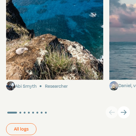
Pitcairn
Towards P
Daniel,
Abi Smyth
Researcher
All logs