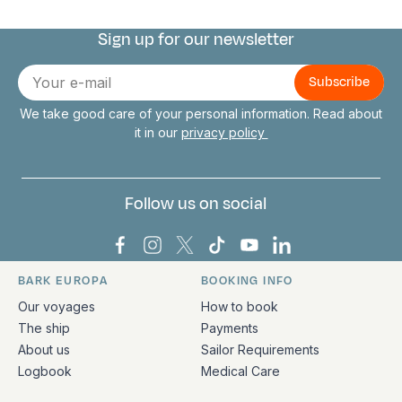
Sign up for our newsletter
Connect with us
E-
mail
We take good care of your personal information. Read about
it in our
privacy policy
Follow us on social
Bark Europa on Facebook
Bark Europa on Instagram
Bark Europa on X
Bark Europa on TikTok
Bark Europa on YouT
Bark Europa on L
BARK EUROPA
BOOKING INFO
Quick links and contact information
Our voyages
How to book
The ship
Payments
About us
Sailor Requirements
Logbook
Medical Care