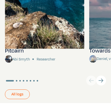
Pitcairn
Towards P
Daniel,
Abi Smyth
Researcher
All logs