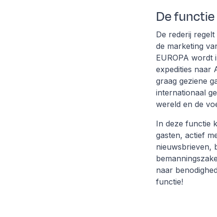
De functie
De rederij rege
de marketing va
EUROPA wordt in
expedities naar 
graag geziene g
internationaal 
wereld en de vo
In deze functie 
gasten, actief m
nieuwsbrieven, 
bemanningszaken,
naar benodighed
functie!