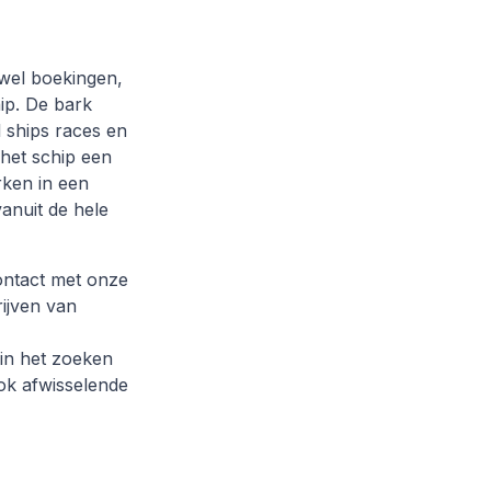
owel boekingen,
ip. De bark
 ships races en
 het schip een
rken in een
anuit de hele
contact met onze
rijven van
 in het zoeken
ok afwisselende