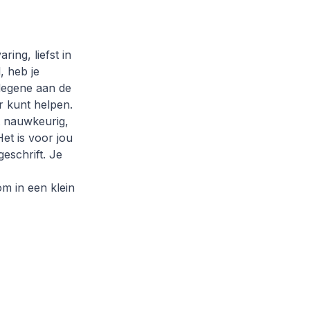
ing, liefst in
, heb je
 degene aan de
r kunt helpen.
t nauwkeurig,
et is voor jou
eschrift. Je
m in een klein