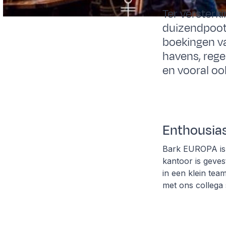
Ter versterk
duizendpoot 
boekingen va
havens, reg
en vooral oo
Enthousia
Bark EUROPA is 
kantoor is geves
in een klein te
met ons collega 