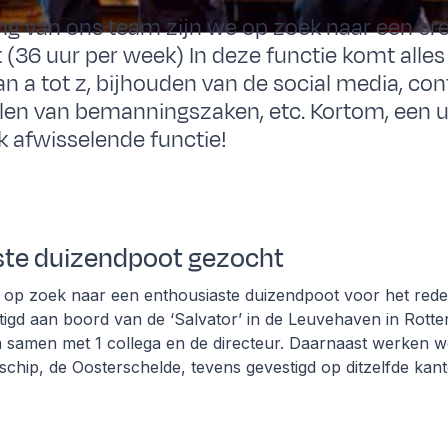
ing van ons team zijn we op zoek naar een cr
(36 uur per week) In deze functie komt alles
n a tot z, bijhouden van de social media, co
elen van bemanningszaken, etc. Kortom, een 
k afwisselende functie!
ste duizendpoot gezocht
op zoek naar een enthousiaste duizendpoot voor het reder
tigd aan boord van de ‘Salvator’ in de Leuvehaven in Rott
am samen met 1 collega en de directeur. Daarnaast werken
schip, de Oosterschelde, tevens gevestigd op ditzelfde kant