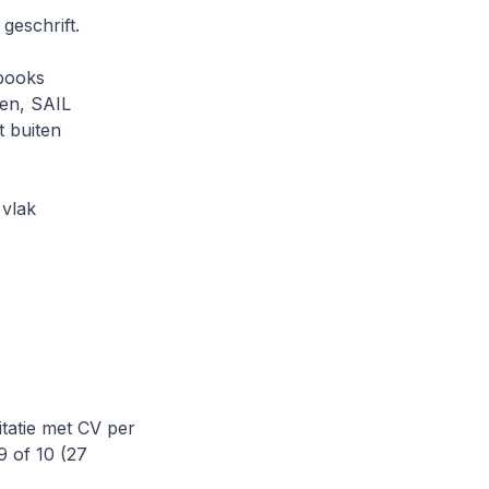
geschrift.
cbooks
zen, SAIL
t buiten
 vlak
tatie met CV per
9 of 10 (27