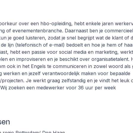
voorkeur over een hbo-opleiding, hebt enkele jaren werkervar
ting of evenementenbranche. Daarnaast ben je commercieel
n je goed luisteren, zodat je snel begrijpt wat de klant of
de lijn (telefonisch of e-mail) bedoelt en hoe je hem of haa
ast, hebt een passie voor social media en marketing, werk
len en improviseren en je beschikt over organisatietalent. H
m ook in het Engels te communiceren in zowel woord als g
ig werken en jezelf verantwoordelijk maken voor bepaalde
ojecten. Je werkt graag zelfstandig en je vindt het leuk o
 Wij zoeken een medewerker voor 36 uur per week
sen
n regio Rotterdam/ Den Haag