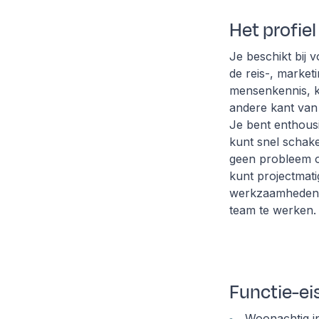
Het profiel
Je beschikt bij 
de reis-, marke
mensenkennis, ku
andere kant van 
Je bent enthousi
kunt snel schake
geen probleem o
kunt projectmat
werkzaamheden/pr
team te werken.
Functie-ei
Woonachtig i