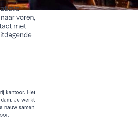
eatieve
 naar voren,
ntact met
uitdagende
ij kantoor. Het
erdam. Je werkt
 we nauw samen
oor.