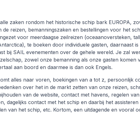
lt alle zaken rondom het historische schip bark EUROPA, z
n de reizen, bemanningszaken en bestellingen voor het sch
gezet voor meerdaagse zeilreizen (oceaanoversteken, tall
Antarctica), te boeken door individuele gasten, daarnaast is
ast bij SAIL evenementen over de gehele wereld. Je zal we
gezelschap, zowel onze bemanning als onze gasten komen v
ertaal aan boord en daarmee is dan ook Engels.
komt alles naar voren, boekingen van a tot z, persoonlijk 
eedenken over het in de markt zetten van onze reizen, sch
bijhouden van de website, contact met havens, regelen van
 dagelijks contact met het schip en daarbij het assisteren
en van het schip, etc. Kortom, een uitdagende en vooral o