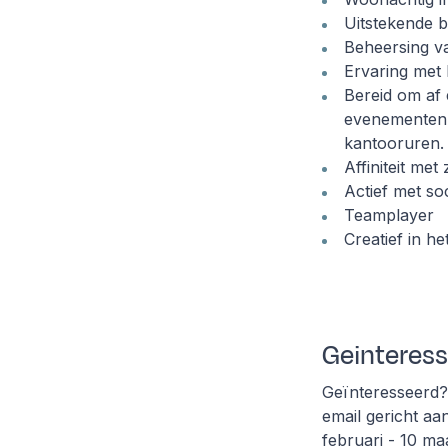
Uitstekende b
Beheersing va
Ervaring met
Bereid om af 
evenementen e
kantooruren.
Affiniteit met
Actief met so
Teamplayer
Creatief in h
Geinteres
Geïnteresseerd? 
email gericht aa
februari - 10 ma