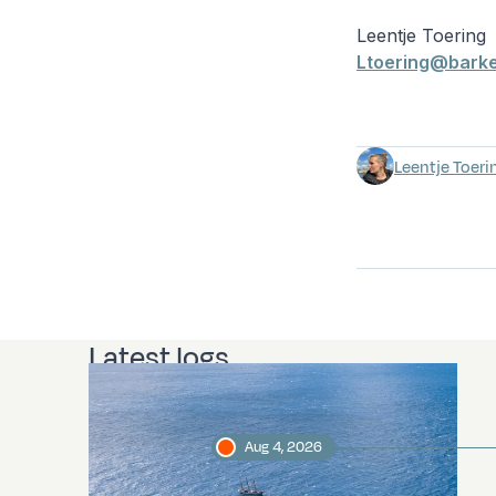
Leentje Toering
Ltoering@bark
Leentje Toeri
Latest logs
Aug 4, 2026