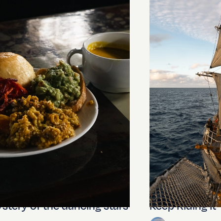
stery of the dancing stars
Keep Riding It