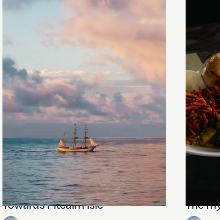
Towards Pitcairn Isle
The my