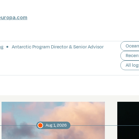
europa.com
Ocean
ng
Antarctic Program Director & Senior Advisor
Recen
All log
Aug 1, 2026