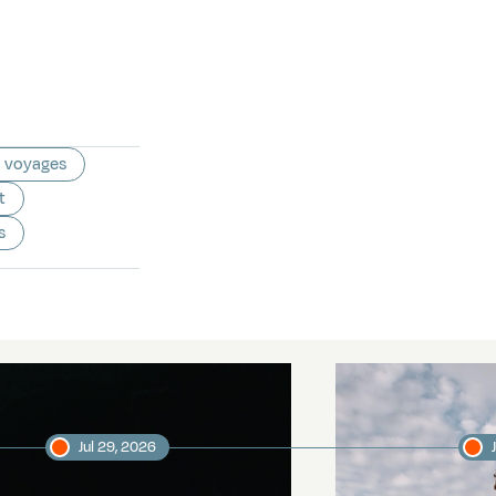
 voyages
t
s
Jul 29, 2026